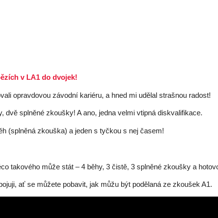
bězích v LA1 do dvojek!
ali opravdovou závodní kariéru, a hned mi udělal strašnou radost!
y, dvě splněné zkoušky! A ano, jedna velmi vtipná diskvalifikace.
běh (splněná zkouška) a jeden s tyčkou s nej časem!
co takového může stát – 4 běhy, 3 čistě, 3 splněné zkoušky a hotovo,
ojuji, ať se můžete pobavit, jak můžu být podělaná ze zkoušek A1.