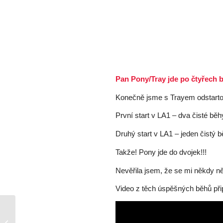
Pan Pony/Tray jde po čtyřech 
Konečně jsme s Trayem odstartov
První start v LA1 – dva čisté běh
Druhý start v LA1 – jeden čistý 
Takže! Pony jde do dvojek!!!
Nevěřila jsem, že se mi někdy ně
Video z těch úspěšných běhů přip
Úžasný začátek roku