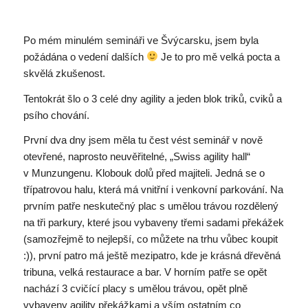
Po mém minulém semináři ve Švýcarsku, jsem byla
požádána o vedení dalších
Je to pro mě velká pocta a
skvělá zkušenost.
Tentokrát šlo o 3 celé dny agility a jeden blok triků, cviků a
psího chování.
První dva dny jsem měla tu čest vést seminář v nově
otevřené, naprosto neuvěřitelné, „Swiss agility hall“
v Munzungenu. Klobouk dolů před majiteli. Jedná se o
třípatrovou halu, která má vnitřní i venkovní parkování. Na
prvním patře neskutečný plac s umělou trávou rozdělený
na tři parkury, které jsou vybaveny třemi sadami překážek
(samozřejmě to nejlepší, co můžete na trhu vůbec koupit
:)), první patro má ještě mezipatro, kde je krásná dřevěná
tribuna, velká restaurace a bar. V horním patře se opět
nachází 3 cvičící placy s umělou trávou, opět plně
vybaveny agility překážkami a vším ostatním co