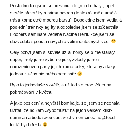
Poslední den jsme se přesunuli do „modré haly“, opět
skvělé překážky a prima povrch (tentokrát měla umělá
tráva kompletně modrou barvu). Dopoledne jsem vedla já
poslední tréninky agility a odpoledne jsem se zúčastnila
Hoopers semináře vedené Nadine Hehli, kde jsem se
dozvěděla spousta nových a velmi užitečných věcí
Celý pobyt jsem si skvěle užila, holky se o mě staraly
super, měly jsme výborné jídlo, zvládly jsme i
narozeninovou party jejich kamarádky, která byla taky
jednou z účastnic mého semináře
Bylo to jednoduše skvělé, a už teď se moc těším na
pokračování v květnu!
A jako poslední a největší bomba je, že jsem se nechala
uvrtat, že holkám „vypomůžu“ na jejich velkém klikr-
semináři a budu svou část vést v němčině.. no „Good
luck“ bych řekla