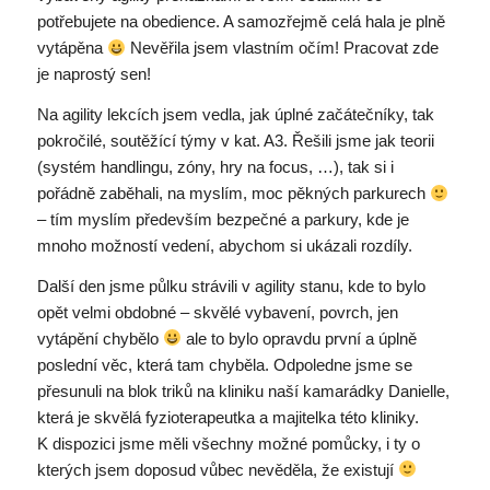
potřebujete na obedience. A samozřejmě celá hala je plně
vytápěna
Nevěřila jsem vlastním očím! Pracovat zde
je naprostý sen!
Na agility lekcích jsem vedla, jak úplné začátečníky, tak
pokročilé, soutěžící týmy v kat. A3. Řešili jsme jak teorii
(systém handlingu, zóny, hry na focus, …), tak si i
pořádně zaběhali, na myslím, moc pěkných parkurech
– tím myslím především bezpečné a parkury, kde je
mnoho možností vedení, abychom si ukázali rozdíly.
Další den jsme půlku strávili v agility stanu, kde to bylo
opět velmi obdobné – skvělé vybavení, povrch, jen
vytápění chybělo
ale to bylo opravdu první a úplně
poslední věc, která tam chyběla. Odpoledne jsme se
přesunuli na blok triků na kliniku naší kamarádky Danielle,
která je skvělá fyzioterapeutka a majitelka této kliniky.
K dispozici jsme měli všechny možné pomůcky, i ty o
kterých jsem doposud vůbec nevěděla, že existují